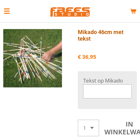
Ga
direct
naar
de
Mikado 46cm met
hoofdinhoud
tekst
€ 36,95
Tekst op Mikado
IN
WINKELW