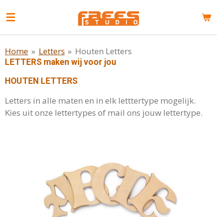
Ga
direct
naar
de
Home
»
Letters
»
Houten Letters
hoofdinhoud
LETTERS maken wij voor jou
HOUTEN LETTERS
Letters in alle maten en in elk letttertype mogelijk.
Kies uit onze lettertypes of mail ons jouw lettertype.