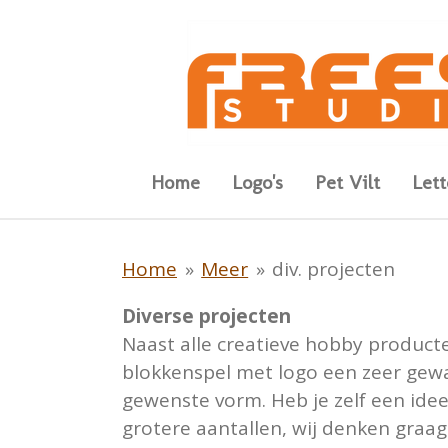
Ga
direct
naar
de
hoofdinhoud
Home
Logo's
Pet Vilt
Let
Home
»
Meer
»
div. projecten
Diverse projecten
Naast alle creatieve hobby producte
blokkenspel met logo een zeer gewa
gewenste vorm. Heb je zelf een idee
grotere aantallen, wij denken graa