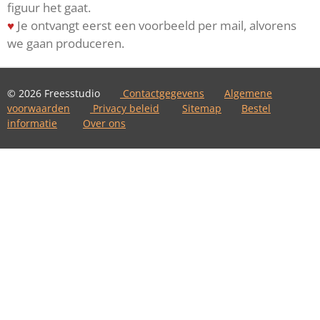
figuur het gaat.
♥
Je ontvangt eerst een voorbeeld per mail, alvorens
we gaan produceren.
© 2026 Freesstudio
Contactgegevens
Algemene
voorwaarden
Privacy beleid
Sitemap
Bestel
informatie
Over ons