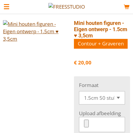
Ga
direct
naar
Mini houten figuren -
de
Eigen ontwerp - 1.5cm
♥ 3,5cm
hoofdinhoud
Contour + Graveren
€ 20,00
Formaat
Upload afbeelding