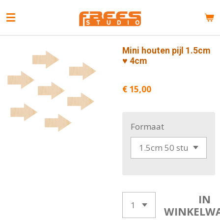
Ga
direct
naar
de
Mini houten pijl 1.5cm
hoofdinhoud
♥ 4cm
€ 15,00
Formaat
IN
WINKELW