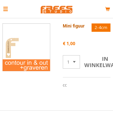
Ga
direct
naar
de
Mini figuur
2-4cm
hoofdinhoud
€ 1,00
IN
WINKELW
cc