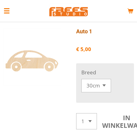
Ga
direct
naar
de
Auto 1
hoofdinhoud
€ 5,00
Breed
IN
WINKELW