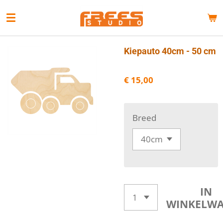
Ga
direct
naar
de
Kiepauto 40cm - 50 cm
hoofdinhoud
€ 15,00
Breed
IN
WINKELW