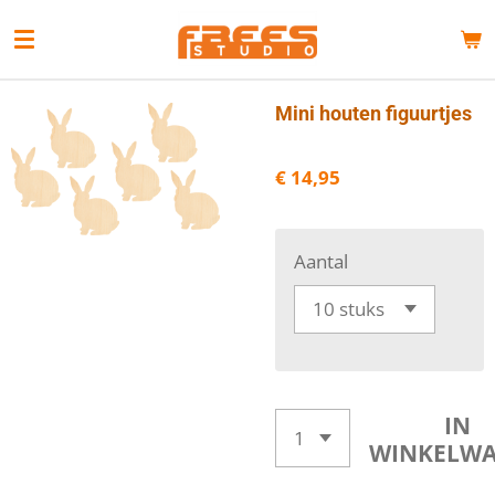
Ga
direct
naar
de
Mini houten figuurtjes
hoofdinhoud
€ 14,95
Aantal
IN
WINKELW